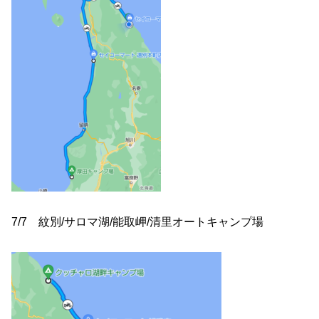
7/7 紋別/サロマ湖/能取岬/清里オートキャンプ場