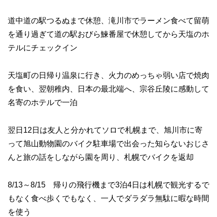
道中道の駅つるぬまで休憩、滝川市でラーメン食べて留萌
を通り過ぎて道の駅おびら鰊番屋で休憩してから天塩のホ
テルにチェックイン
天塩町の日帰り温泉に行き、火力のめっちゃ弱い店で焼肉
を食い、翌朝稚内、日本の最北端へ、宗谷丘陵に感動して
名寄のホテルで一泊
翌日12日は友人と分かれてソロで札幌まで、旭川市に寄
って旭山動物園のバイク駐車場で出会った知らないおじさ
んと旅の話をしながら園を周り、札幌でバイクを返却
8/13～8/15 帰りの飛行機まで3泊4日は札幌で観光するで
もなく食べ歩くでもなく、一人でダラダラ無駄に暇な時間
を使う