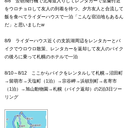
8/8 翌朝飛行機で北海道入りしてレンタカーで室蘭付近
をウロチョロして友人の到着を待つ、夕方友人と合流して
飯を食べてライダーハウスで一泊「こんな宿泊地もあるん
だ」と思いましたw
8/9 ライダーハウス近くの支笏湖周辺をレンタカーとバ
イクでウロウロ散策、レンタカーを返却して友人のバイク
の後ろに乗って札幌のホテルで一泊
8/10～8/12 ここからバイクをレンタルして札幌→沼田町
→留萌市→天塩町（1泊）→宗谷岬→浜頓別町→名寄市
（1泊）→旭山動物園→札幌（バイク返却）の2泊3日ツー
リング