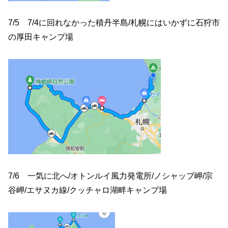
7/5 7/4に回れなかった積丹半島/札幌にはいかずに石狩市
の厚田キャンプ場
7/6 一気に北へ/オトンルイ風力発電所/ノシャップ岬/宗
谷岬/エサヌカ線/クッチャロ湖畔キャンプ場