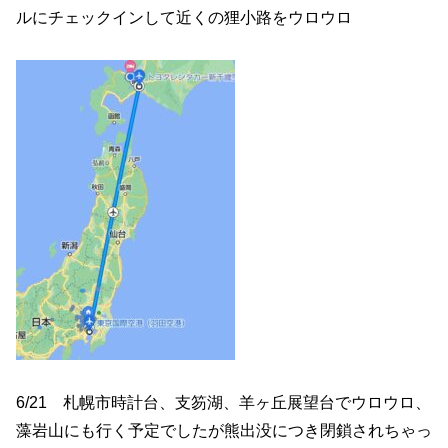
ルにチェックインして近くの狸小路をウロウロ
6/21 札幌市時計台、支笏湖、羊ヶ丘展望台でウロウロ、
藻岩山にも行く予定でしたが熊出没につき閉鎖されちゃっ