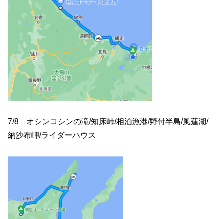
7/8 オシンコシンの滝/知床峠/相泊漁港/野付半島/風蓮湖/
納沙布岬/ライダーハウス