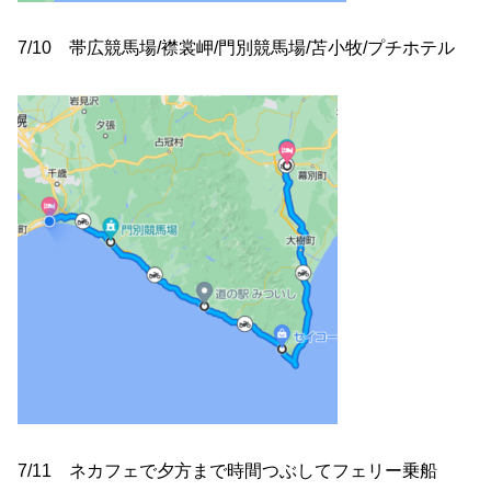
7/10 帯広競馬場/襟裳岬/門別競馬場/苫小牧/プチホテル
7/11 ネカフェで夕方まで時間つぶしてフェリー乗船