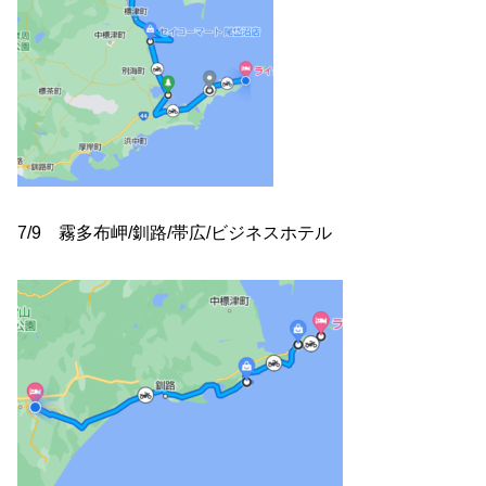
7/9 霧多布岬/釧路/帯広/ビジネスホテル