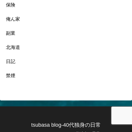
保険
俺ん家
副業
北海道
日記
禁煙
tsubasa blog-40代独身の日常