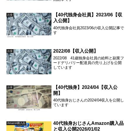
【40代独身会社員】2023/06【収
お金
入公開】
40代独身会社員2023/06の収入公開記事で
す
2022/08【収入公開】
お金
2022/08 41歳独身会社員の給料と副業フ
ードデリバリー配達員の売り上げを公開
しています
【40代独身】2024/04【収入公
お金
開】
40代独身おじさんの2024/04収入を公開し
ています
40代独身おじさんAmazon購入品
Amazon購入品
と収入公開2026/01/02