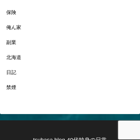
保険
俺ん家
副業
北海道
日記
禁煙