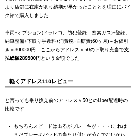
より店舗に在庫があり納期が早かったこととを理由にバイ
ク館で購入しました
車両+オプション(ドラレコ、防犯登録、窒素ガス)+登録、
納車整備+下取り手数料+消費税+自賠責(60ヶ月)－お値引
き＝300000円 ここからアドレスｖ50の下取り充当で
支
払総額289500円
という金額でした
軽くアドレス110レビュー
と言っても乗り換え前のアドレスｖ50とのUber配達時の
比較です
もちろんスピードは出るがブレーキが・・・(これは
まだブレーキパッドの当たり付けが済んでないから