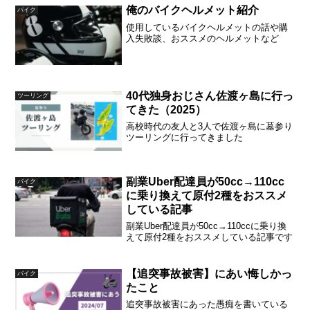
俺のバイクヘルメット紹介
バイク
使用しているバイクヘルメットの話や購
入失敗談、おススメのヘルメットなど
40代独身おじさん佐渡ヶ島に行っ
ツーリング
てきた（2025）
高校時代の友人と3人で佐渡ヶ島に墓参り
ツーリングに行ってきました
副業Uber配達員が50cc→110cc
バイク
に乗り換えて原付2種をおススメ
している記事
副業Uber配達員が50cc→110ccに乗り換
えて原付2種をおススメしている記事です
【追突事故被害】にあい悔しかっ
バイク
たこと
追突事故被害にあった愚痴を書いている