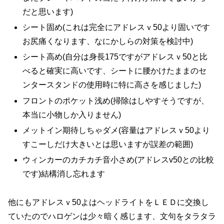
だと思います)
シート固め(これは完全にアドレスｖ50より固いです
お尻痛くなります、なにかしらの対策を検討中)
シート高め(自分は身長175ですがアドレスｖ50と比
べると確実に高いです、シートに腰かけたままのセ
ンタースタンドの使用時に特に高さを感じました)
フロントのポケット浅め(掃除はしやすそうですが、
本当に小物しか入りません)
メットイン期待しちゃダメ(容量はアドレスｖ50より
すこーしだけ大きいとは思いますが誤差の範囲)
ウィンカーのカチカチ音小さめ(アドレスv50との比較
です)結構消し忘れます
他にもアドレスｖ50よはヘッドライトをＬＥＤに交換し
ていたのでハロゲンは少々暗く感じます、文句をタラタラ