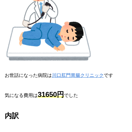
お世話になった病院は
川口肛門胃腸クリニック
です
31650円
気になる費用は
でした
内訳