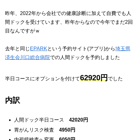
昨年、2022年から会社での健康診断に加えて自費でも人
間ドックを受けています、昨年からなので今年でまだ2回
目なんですがｗ
去年と同じ
EPARK
という予約サイト(アプリ)から
埼玉県
済生会川口総合病院
での人間ドックを予約しました
62920円
半日コースにオプションを付けて
でした
内訳
人間ドック半日コース
42020円
胃がんリスク検査
4950円
内視鏡検査へ変更
6050円